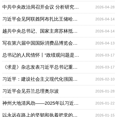
中共中央政治局召开会议 分析研究当前经济形势和经济工作 中共中央总书记习近平主持会议
2026-04-28
习近平会见阿联酋阿布扎比王储哈立德
2026-04-14
越共中央总书记、国家主席苏林抵达北京开始访华
2026-04-14
写在第六届中国国际消费品博览会举办之际
2026-04-13
总书记的人民情怀丨“政绩观问题是一个根本性问题”
2026-03-17
《求是》杂志发表习近平总书记重要文章《推动海洋经济高质量发展》
2026-03-17
习近平：建设社会主义现代化强国，关键在科技自立自强
2026-02-10
习近平会见芬兰总理奥尔波
2026-01-28
神州大地清风劲——2025年以习近平同志为核心的党中央贯彻执行中央八项规定、推进作风建设综述
2026-01-22
以永远在路上的坚韧和执着把党的自我革命进行到底——习近平总书记在二十届中央纪委五次全会上的重要讲话为推进全面从严治党指引方向
2026-01-15