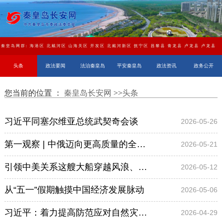
秦皇岛网群:
海港区
北戴河区
山海关区
开发区
北戴河新区
抚宁区
昌黎县
青龙县
卢龙县
卢龙县
头条
政法要闻
法治秦皇岛
平安秦皇岛
政法资讯
政务公开
您当前的位置 ：
秦皇岛长安网
>>
头条
习近平同塞尔维亚总统武契奇会谈
2026-05-26
第一观察 | 中俄迈向更高质量的全面战略协作
2026-05-21
引领中美关系这艘大船穿越风浪、平稳前行
2026-05-12
从“五一”假期触摸中国经济发展脉动
2026-05-06
习近平：着力提高防范应对自然灾害能力 切实维护人民群众生命财产安全
2026-04-29