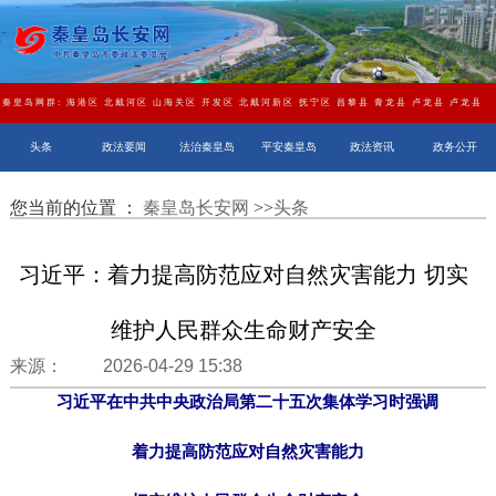
秦皇岛网群:
海港区
北戴河区
山海关区
开发区
北戴河新区
抚宁区
昌黎县
青龙县
卢龙县
卢龙县
头条
政法要闻
法治秦皇岛
平安秦皇岛
政法资讯
政务公开
您当前的位置 ：
秦皇岛长安网
>>
头条
习近平：着力提高防范应对自然灾害能力 切实
维护人民群众生命财产安全
来源： 2026-04-29 15:38
习近平在中共中央政治局第二十五次集体学习时强调
着力提高防范应对自然灾害能力