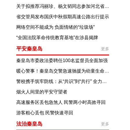
关于拟推荐冯丽珍、杨文韬同志参加河北省第十五届见义勇为英雄评选表彰活动的公示
省交管局发布国庆中秋假期高速公路出行提示
网络空间不能成为 负面情绪的“垃圾场”
“全国法院革命传统教育基地”在涉县揭牌
平安秦皇岛
更多
秦皇岛市委政法委聘任100名监督员全面加强
政法系统纪律作风建设
暖心警事！秦皇岛交警急速驰援为幼童生命护航
警校携手筑牢防线：从“共识”到“共行” 全力守护校园交通安全
烟火人间里的平安守望者
高速服务区丢包急煞人 民警两小时高效寻回
游客粗心丢包 民警快速寻回
法治秦皇岛
更多