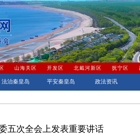
区
山海关区
开发区
北戴河新区
抚宁区
法治秦皇岛
平安秦皇岛
政法资讯
委五次全会上发表重要讲话