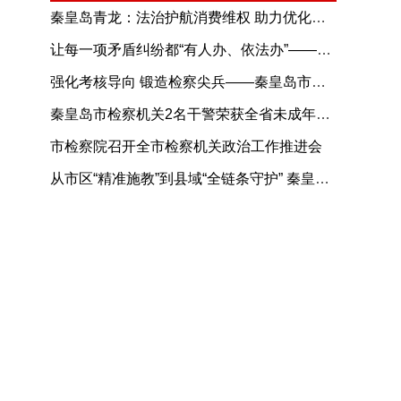
秦皇岛青龙：法治护航消费维权 助力优化消费环境
让每一项矛盾纠纷都“有人办、依法办”——河北省全力推进综治中心规范化建设综述
强化考核导向 锻造检察尖兵——秦皇岛市检察机关司法警察年度考核工作扎实推进
秦皇岛市检察机关2名干警荣获全省未成年人检察业务能手！
市检察院召开全市检察机关政治工作推进会
从市区“精准施教”到县域“全链条守护” 秦皇岛公安“护苗成长”进校园