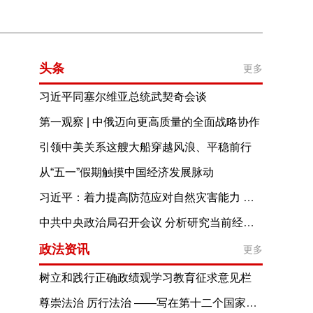
头条
更多
习近平同塞尔维亚总统武契奇会谈
第一观察 | 中俄迈向更高质量的全面战略协作
引领中美关系这艘大船穿越风浪、平稳前行
从“五一”假期触摸中国经济发展脉动
习近平：着力提高防范应对自然灾害能力 切实维护人民群众生命财产安全
中共中央政治局召开会议 分析研究当前经济形势和经济工作 中共中央总书记习近平主持会议
政法资讯
更多
树立和践行正确政绩观学习教育征求意见栏
尊崇法治 厉行法治 ——写在第十二个国家宪法日