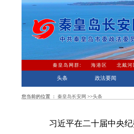
秦皇岛网群:
海港区
北戴河
卢龙县
头条
政法要闻
您当前的位置 ：
秦皇岛长安网
>>
头条
习近平在二十届中央纪