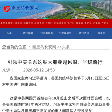
秦皇岛网群:
海港区
北戴河区
山海关区
开发区
北戴河新区
抚宁区
昌黎县
青龙县
卢龙县
卢龙县
头条
政法要闻
法治秦皇岛
平安秦皇岛
政法资讯
政务公开
您当前的位置 ：
秦皇岛长安网
>>
头条
引领中美关系这艘大船穿越风浪、平稳前行
来源： 2026-05-12 14:58
应国家主席习近平邀请，美国总统特朗普将于5月13日至15日
对中国进行国事访问。
这是中美两国元首继去年10月釜山之后再次面对面会晤，也
是美国总统时隔9年再次访华。习近平主席将同特朗普总统就事关
中美关系以及世界和平与发展的重大问题深入交换意见。