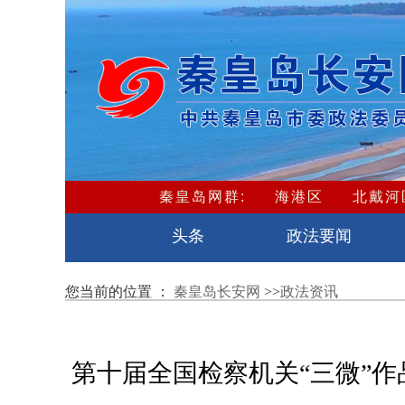
秦皇岛网群:
海港区
北戴河
卢龙县
头条
政法要闻
您当前的位置 ：
秦皇岛长安网
>>
政法资讯
第十届全国检察机关“三微”作