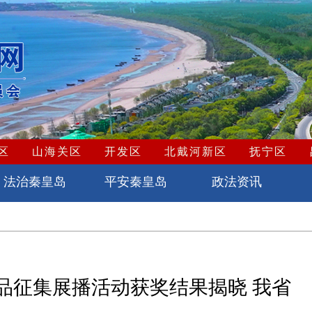
区
山海关区
开发区
北戴河新区
抚宁区
法治秦皇岛
平安秦皇岛
政法资讯
品征集展播活动获奖结果揭晓 我省