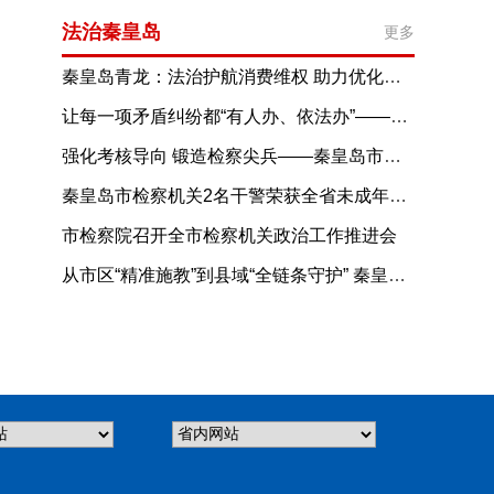
法治秦皇岛
更多
秦皇岛青龙：法治护航消费维权 助力优化消费环境
让每一项矛盾纠纷都“有人办、依法办”——河北省全力推进综治中心规范化建设综述
强化考核导向 锻造检察尖兵——秦皇岛市检察机关司法警察年度考核工作扎实推进
秦皇岛市检察机关2名干警荣获全省未成年人检察业务能手！
市检察院召开全市检察机关政治工作推进会
从市区“精准施教”到县域“全链条守护” 秦皇岛公安“护苗成长”进校园