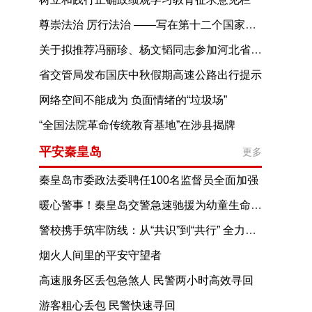
尊崇法治 厉行法治 ——写在第十二个国家宪法日
关于拟推荐冯丽珍、杨文韬同志参加河北省第十五届见义勇为英雄评选表彰活动的公示
省交管局发布国庆中秋假期高速公路出行提示
网络空间不能成为 负面情绪的“垃圾场”
“全国法院革命传统教育基地”在涉县揭牌
平安秦皇岛
更多
秦皇岛市委政法委聘任100名监督员全面加强
政法系统纪律作风建设
暖心警事！秦皇岛交警急速驰援为幼童生命护航
警校携手筑牢防线：从“共识”到“共行” 全力守护校园交通安全
烟火人间里的平安守望者
高速服务区丢包急煞人 民警两小时高效寻回
游客粗心丢包 民警快速寻回