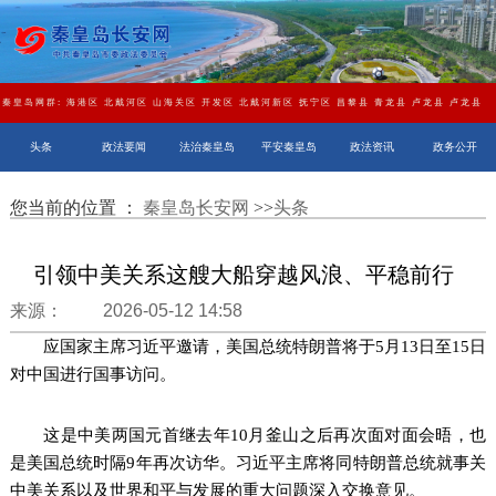
秦皇岛网群:
海港区
北戴河区
山海关区
开发区
北戴河新区
抚宁区
昌黎县
青龙县
卢龙县
卢龙县
头条
政法要闻
法治秦皇岛
平安秦皇岛
政法资讯
政务公开
您当前的位置 ：
秦皇岛长安网
>>
头条
引领中美关系这艘大船穿越风浪、平稳前行
来源： 2026-05-12 14:58
应国家主席习近平邀请，美国总统特朗普将于5月13日至15日
对中国进行国事访问。
这是中美两国元首继去年10月釜山之后再次面对面会晤，也
是美国总统时隔9年再次访华。习近平主席将同特朗普总统就事关
中美关系以及世界和平与发展的重大问题深入交换意见。