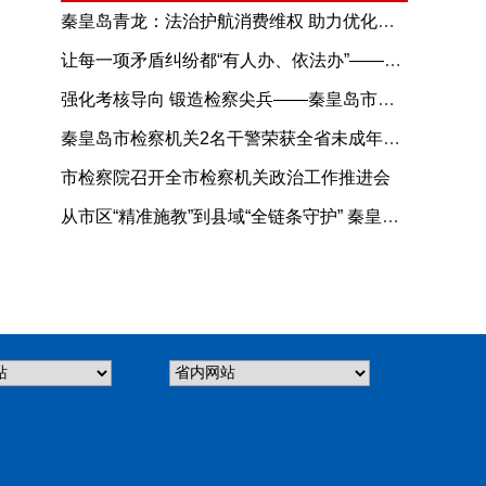
秦皇岛青龙：法治护航消费维权 助力优化消费环境
让每一项矛盾纠纷都“有人办、依法办”——河北省全力推进综治中心规范化建设综述
强化考核导向 锻造检察尖兵——秦皇岛市检察机关司法警察年度考核工作扎实推进
秦皇岛市检察机关2名干警荣获全省未成年人检察业务能手！
市检察院召开全市检察机关政治工作推进会
从市区“精准施教”到县域“全链条守护” 秦皇岛公安“护苗成长”进校园