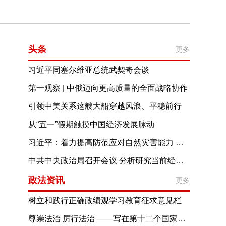
头条
更多
习近平同塞尔维亚总统武契奇会谈
第一观察 | 中俄迈向更高质量的全面战略协作
引领中美关系这艘大船穿越风浪、平稳前行
从“五一”假期触摸中国经济发展脉动
习近平：着力提高防范应对自然灾害能力 切实维护人民群众生命财产安全
中共中央政治局召开会议 分析研究当前经济形势和经济工作 中共中央总书记习近平主持会议
政法资讯
更多
树立和践行正确政绩观学习教育征求意见栏
尊崇法治 厉行法治 ——写在第十二个国家宪法日