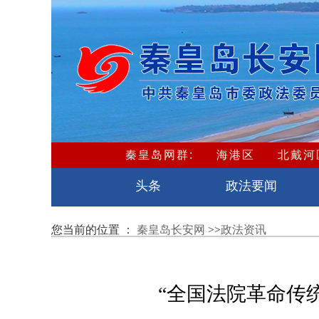
秦皇岛网群:
海港区
北戴河
卢龙县
头条
政法要闻
您当前的位置 ：
秦皇岛长安网
>>
政法资讯
“全国法院革命传