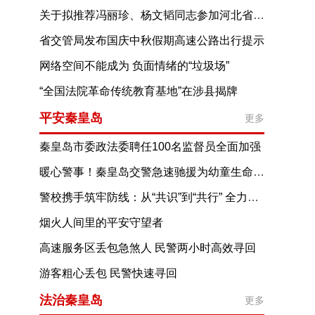
关于拟推荐冯丽珍、杨文韬同志参加河北省第十五届见义勇为英雄评选表彰活动的公示
省交管局发布国庆中秋假期高速公路出行提示
网络空间不能成为 负面情绪的“垃圾场”
“全国法院革命传统教育基地”在涉县揭牌
平安秦皇岛
更多
秦皇岛市委政法委聘任100名监督员全面加强
政法系统纪律作风建设
暖心警事！秦皇岛交警急速驰援为幼童生命护航
警校携手筑牢防线：从“共识”到“共行” 全力守护校园交通安全
烟火人间里的平安守望者
高速服务区丢包急煞人 民警两小时高效寻回
游客粗心丢包 民警快速寻回
法治秦皇岛
更多