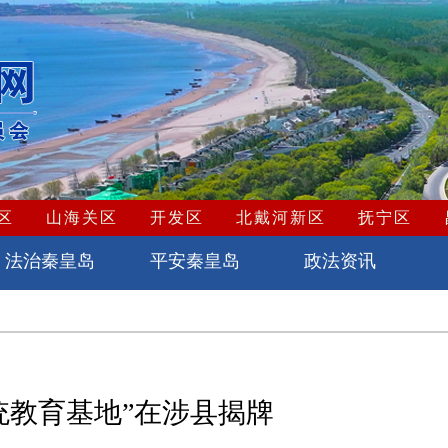
区
山海关区
开发区
北戴河新区
抚宁区
法治秦皇岛
平安秦皇岛
政法资讯
统教育基地”在涉县揭牌