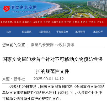
秦皇岛网群:
海港区
北戴河区
山海关区
开发区
北戴河新区
抚宁区
昌黎县
青龙县
卢龙县
卢龙县
头条
政法要闻
法治秦皇岛
平安秦皇岛
政法资讯
政务公开
您当前的位置 ：
秦皇岛长安网
>>
政法资讯
国家文物局印发首个针对不可移动文物预防性保
护的规范性文件
来源：新华社 2025-09-01 14:12
记者8月29日获悉，国家文物局近日印发《全国重点文物保护
单位文物建筑预防性保护技术导则（试行）》，这是首个针对不
可移动文物预防性保护的规范性文件。