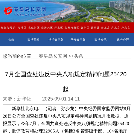
秦皇岛网群:
海港区
北戴河区
山海关区
开发区
北戴河新区
抚宁区
昌黎县
青龙县
卢龙县
卢龙县
头条
政法要闻
法治秦皇岛
平安秦皇岛
政法资讯
政务公开
您当前的位置 ：
秦皇岛长安网
>>
头条
7月全国查处违反中央八项规定精神问题25420
起
来源：新华社 2025-09-01 14:11
新华社北京电 （记者 孙少龙）中央纪委国家监委网站8月
28日公布全国查处违反中央八项规定精神问题情况月报数据。通
报显示，今年7月，全国共查处违反中央八项规定精神问题25420
起，批评教育和处理32905人（包括3名省部级干部、104名地厅