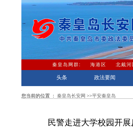
秦皇岛网群:
海港区
北戴河
卢龙县
头条
政法要闻
您当前的位置 ：
秦皇岛长安网
>>
平安秦皇岛
民警走进大学校园开展