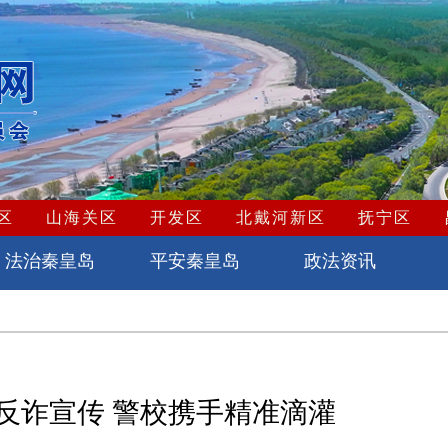
区
山海关区
开发区
北戴河新区
抚宁区
法治秦皇岛
平安秦皇岛
政法资讯
反诈宣传 警校携手精准滴灌