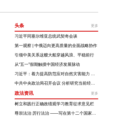
头条
更多
习近平同塞尔维亚总统武契奇会谈
第一观察 | 中俄迈向更高质量的全面战略协作
引领中美关系这艘大船穿越风浪、平稳前行
从“五一”假期触摸中国经济发展脉动
习近平：着力提高防范应对自然灾害能力 切实维护人民群众生命财产安全
中共中央政治局召开会议 分析研究当前经济形势和经济工作 中共中央总书记习近平主持会议
政法资讯
更多
树立和践行正确政绩观学习教育征求意见栏
尊崇法治 厉行法治 ——写在第十二个国家宪法日