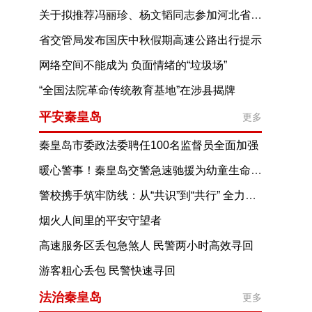
关于拟推荐冯丽珍、杨文韬同志参加河北省第十五届见义勇为英雄评选表彰活动的公示
省交管局发布国庆中秋假期高速公路出行提示
网络空间不能成为 负面情绪的“垃圾场”
“全国法院革命传统教育基地”在涉县揭牌
平安秦皇岛
更多
秦皇岛市委政法委聘任100名监督员全面加强
政法系统纪律作风建设
暖心警事！秦皇岛交警急速驰援为幼童生命护航
警校携手筑牢防线：从“共识”到“共行” 全力守护校园交通安全
烟火人间里的平安守望者
高速服务区丢包急煞人 民警两小时高效寻回
游客粗心丢包 民警快速寻回
法治秦皇岛
更多