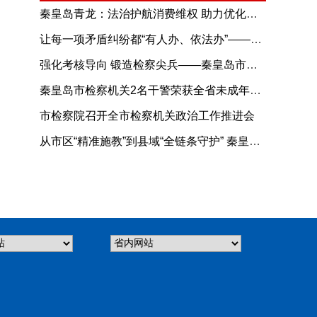
秦皇岛青龙：法治护航消费维权 助力优化消费环境
让每一项矛盾纠纷都“有人办、依法办”——河北省全力推进综治中心规范化建设综述
强化考核导向 锻造检察尖兵——秦皇岛市检察机关司法警察年度考核工作扎实推进
秦皇岛市检察机关2名干警荣获全省未成年人检察业务能手！
市检察院召开全市检察机关政治工作推进会
从市区“精准施教”到县域“全链条守护” 秦皇岛公安“护苗成长”进校园