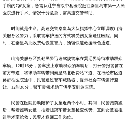
手腕的7岁女童，急需从辽宁省绥中县医院赶往秦皇岛市第一人民
医院进行手术。情况十分危急，需高速交警帮助。
时间就是生命。高速交警秦皇岛大队指挥中心立即调度山海
关服务区警力，采取警车护送的方式将受伤女童送往医院。同
时，在秦皇岛北收费站设置警力，预留快速救援绿色通道。
山海关服务区执勤民警迅速驾驶警车在冀辽界等待求助群众
车辆。12时16分，警车接上求助群众的车辆后，打开警报警笛在
前方带道，将求助车辆带到秦皇岛北收费站下道。在行经市区道
路赶往医院途中，民警通过警车喊话器，提示社会车辆进行避
让。12时38分，警车带领求助车辆平安到达医院。
民警在医院协助陪护了女童近两个小时。其间，民警跑前跑
后，帮着照料女童，推着担架车带女童检查伤势。直到女童被推
进手术室抢救，民警才返回工作岗位。