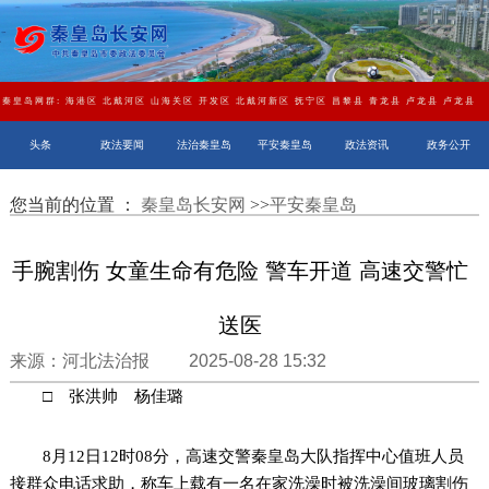
秦皇岛网群:
海港区
北戴河区
山海关区
开发区
北戴河新区
抚宁区
昌黎县
青龙县
卢龙县
卢龙县
头条
政法要闻
法治秦皇岛
平安秦皇岛
政法资讯
政务公开
您当前的位置 ：
秦皇岛长安网
>>
平安秦皇岛
手腕割伤 女童生命有危险 警车开道 高速交警忙
送医
来源：河北法治报 2025-08-28 15:32
□ 张洪帅 杨佳璐
8月12日12时08分，高速交警秦皇岛大队指挥中心值班人员
接群众电话求助，称车上载有一名在家洗澡时被洗澡间玻璃割伤