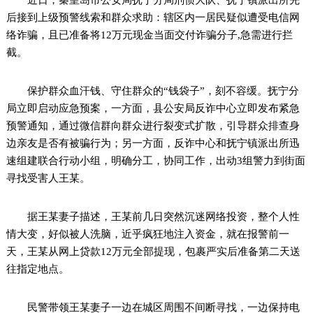
后接到上级预警线索和群众求助：辖区内一居民疑似遭受电信网
络诈骗，且已准备将12万元现金当面交付诈骗分子,急需进行拦
截。
保护群众血汗钱、守住群众的“钱袋子”，刻不容缓。抚宁分
局立即启动应急预案，一方面，县公安局反诈中心立即发布紧急
预警通知，通过微信群向群众进行裂变式扩散，引导群众排查身
边亲友是否有被骗行为；另一方面，反诈中心和抚宁镇派出所迅
速组建联合行动小组，明确分工，协同工作，出动3组警力到街面
寻找受害人王某。
据王某妻子描述，王某前几日突然沉迷网络投资，整个人性
情大变，好似被人洗脑，近乎疯狂地注入资金，就在报警前一
天，王某从网上贷款12万元全部提现，包裹严实后准备第二天送
往指定地点。
民警带领王某妻子一边在城区周围不间断寻找，一边保持电