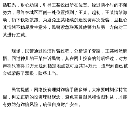
话联系，耐心劝阻，引导王某说出所在位置。经过两小时的不懈
努力，最终在城区西侧一处位置找到了王某。起初，王某情绪激
动，扔下钱款就跑。为避免王某继续沉迷投资再次受骗，且担心
其情绪不稳易发生意外，民警紧急联系其他警力从另一方向对王
某进行拦截。
现场，民警通过推演诈骗过程，分析骗子套路，王某幡然醒
悟。回过神儿的王某告诉民警，其在网上投资的前后经过，对方
声称只需将12万元送到指定地点就可返其24万元，没想到自己被
金钱蒙蔽了双眼，险些上当。
民警提醒：网络投资理财诈骗手段多样，大家要时刻保持警
惕，树立正确的投资理财观念，避免盲目跟风和贪图利益，才能
有效防范诈骗风险，确保自身财产安全。