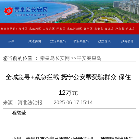
秦皇岛网群:
海港区
北戴河区
山海关区
开发区
北戴河新区
抚宁区
昌黎县
青龙县
卢龙县
卢龙县
头条
政法要闻
法治秦皇岛
平安秦皇岛
政法资讯
政务公开
您当前的位置 ：
秦皇岛长安网
>>
平安秦皇岛
全城急寻+紧急拦截 抚宁公安帮受骗群众 保住
12万元
来源：河北法治报 2025-06-17 15:14
程碧莹
近日，秦皇岛市公安局抚宁分局刑侦大队、抚宁镇派出所先