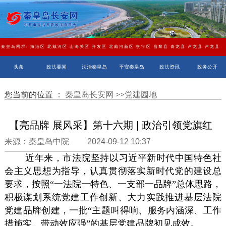
秦皇岛网群:
海港区
北戴河区
山海关区
开发区
北戴河新区
抚宁区
昌黎县
青龙县
卢龙县
卢龙县
头条
政法要闻
法治秦皇岛
平安秦皇岛
政法资讯
政务公开
您当前的位置 ：
秦皇岛长安网
>>
党建园地
【亮品牌 展风采】第十六期 | 政治引领党旗红
来源：秦皇岛中院 2024-09-12 10:37
近年来，市法院坚持以习近平新时代中国特色社
会主义思想为指导，认真贯彻落实新时代党的建设总
要求，按照“一法院一特色、一支部一品牌”总体思路，
积极谋划系统党建工作创新、大力实践推进基层法院
党建品牌创建，一批“主题叫得响、服务内涵深、工作
措施实、带动效应强”的基层党建品牌初见成效。